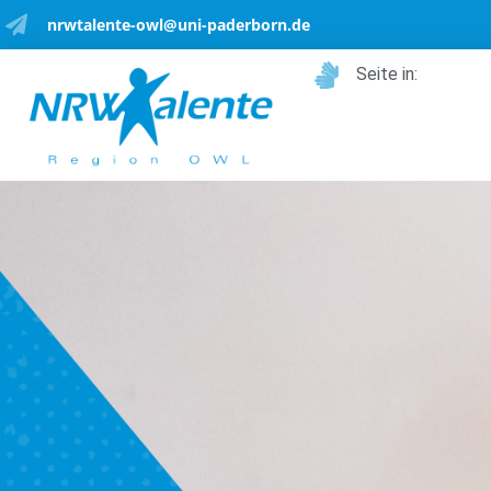
nrwtalente-owl@uni-paderborn.de
Seite in: