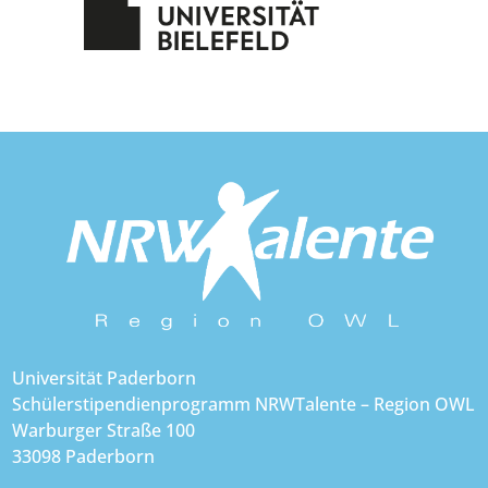
Universität Paderborn
Schülerstipendienprogramm NRWTalente – Region OWL
Warburger Straße 100
33098 Paderborn